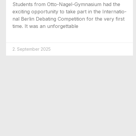
Stu­dents from Otto-Nagel-Gym­na­­si­um had the
exci­ting oppor­tu­ni­ty to take part in the Inter­na­tio­
nal Ber­lin Deba­ting Com­pe­ti­ti­on for the very first
time. It was an unforgettable
2. September 2025