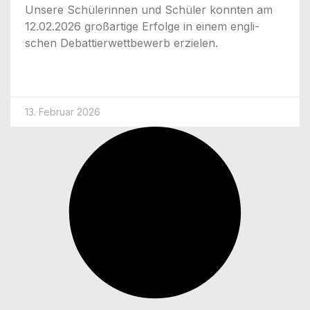
Unse­re Schü­le­rin­nen und Schü­ler konn­ten am
12.02.2026 groß­ar­ti­ge Erfol­ge in einem eng­li­
schen Debat­tier­wett­be­werb erzielen.
13. Februar 2026