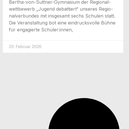
Ber­­tha-von-Sut­t­­ner-Gym­na­­si­um der Regio­nal­
wett­be­werb „Jugend debat­tiert“ unse­res Regio­
nal­ver­bun­des mit ins­ge­samt sechs Schu­len statt.
Die Ver­an­stal­tung bot eine ein­drucks­vol­le Büh­ne
für enga­gier­te Schüler:innen,
20. Februar 2026