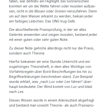
fal­len, war defi­ni­tiv ein High­light. Bei Son­nen­schein
konn­ten wir um die Wet­te fah­ren oder muss­ten auf­pas­
sen, nicht in
die Blau­en
oder
Grü­nen
rein­zu­fah­ren. Denn
um auf dem Was­ser erkannt zu wer­den, bekam jeder
ein far­bi­ges Leib­chen. Das ONG trug Gelb.
Die abschlie­ßen­de Pra­xis­prü­fung, in der wir alles
Gelern­te anwen­den und zei­gen muss­ten, bestand jeder
mit einer guten oder sehr guten Note.
Zu die­ser Note gehör­te aller­dings nicht nur die Pra­xis,
son­dern auch Theorie.
Hier­für beka­men wir eine Stun­de Unter­richt und ein
zuge­hö­ri­ges Theo­rie­heft, in dem alles Wich­ti­ge von
Vor­fahrts­re­geln über Bord-Beschrif­tun­gen bis hin zu
Begriffs­er­klä­run­gen beschrie­ben stand. Zum Bei­spiel
wur­de erklärt, was „nach
Luv
oder
Lee
fah­ren“ über­
haupt bedeu­te­te: Der Wind kommt von
Luv
und bläst
nach
Lee.
Die­ses Wis­sen wur­de in einem Ankreuz­test abge­fragt
und bestand man sowohl Theo­rie- als auch Pra­xis­prü­