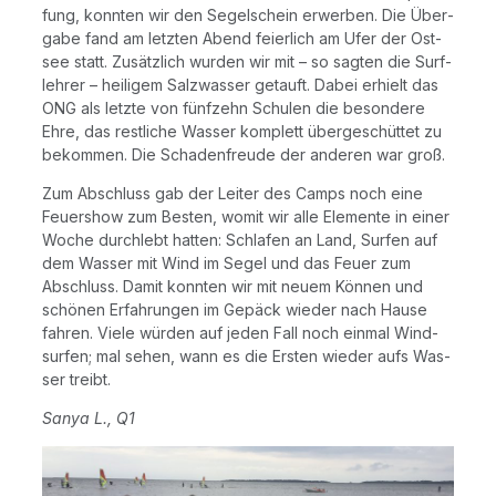
fung, konn­ten wir den Segel­schein erwer­ben. Die Über­
ga­be fand am letz­ten Abend fei­er­lich am Ufer der Ost­
see statt. Zusätz­lich wur­den wir mit – so sag­ten die Sur­f­
leh­rer – hei­li­gem Salz­was­ser getauft. Dabei erhielt das
ONG als letz­te von fünf­zehn Schu­len die beson­de­re
Ehre, das rest­li­che Was­ser kom­plett über­ge­schüt­tet zu
bekom­men. Die Scha­den­freu­de der ande­ren war groß.
Zum Abschluss gab der Lei­ter des Camps noch eine
Feu­er­show zum Bes­ten, womit wir alle Ele­men­te in einer
Woche durch­lebt hat­ten: Schla­fen an Land, Sur­fen auf
dem Was­ser mit Wind im Segel und das Feu­er zum
Abschluss. Damit konn­ten wir mit neu­em Kön­nen und
schö­nen Erfah­run­gen im Gepäck wie­der nach Hau­se
fah­ren. Vie­le wür­den auf jeden Fall noch ein­mal Wind­
sur­fen; mal sehen, wann es die Ers­ten wie­der aufs Was­
ser treibt.
Sanya L., Q1