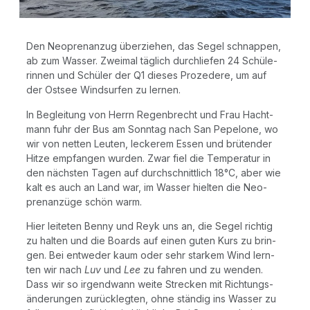
Den Neo­pren­an­zug über­zie­hen, das Segel schnap­pen,
ab zum Was­ser. Zwei­mal täg­lich durch­lie­fen 24 Schü­le­
rin­nen und Schü­ler der Q1 die­ses Pro­ze­de­re, um auf
der Ost­see Wind­sur­fen zu lernen.
In Beglei­tung von Herrn Regen­brecht und Frau Hacht­
mann fuhr der Bus am Sonn­tag nach San Pepe­lo­ne, wo
wir von net­ten Leu­ten, lecke­rem Essen und brü­ten­der
Hit­ze emp­fan­gen wur­den. Zwar fiel die Tem­pe­ra­tur in
den nächs­ten Tagen auf durch­schnitt­lich 18°C, aber wie
kalt es auch an Land war, im Was­ser hiel­ten die Neo­
pren­an­zü­ge schön warm.
Hier lei­te­ten Ben­ny und Reyk uns an, die Segel rich­tig
zu hal­ten und die Boards auf einen guten Kurs zu brin­
gen. Bei ent­we­der kaum oder sehr star­kem Wind lern­
ten wir nach
Luv
und
Lee
zu fah­ren und zu wen­den.
Dass wir so irgend­wann wei­te Stre­cken mit Rich­tungs­
än­de­run­gen zurück­leg­ten, ohne stän­dig ins Was­ser zu