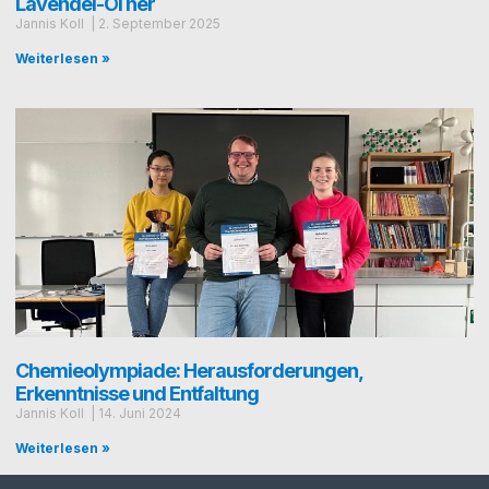
Lavendel-Öl her
Jan­nis Koll
2. Sep­tem­ber 2025
Weiterlesen »
Chemieolympiade: Herausforderungen,
Erkenntnisse und Entfaltung
Jan­nis Koll
14. Juni 2024
Weiterlesen »