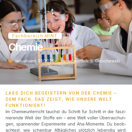
Fachbereich MINT
Chemie
aktua­li­siert: 03/​2026
ver­ant­wort­lich: S. Gerschewski
LASS DICH BEGEISTERN VON DER CHEMIE –
DEM FACH, DAS ZEIGT, WIE UNSERE WELT
FUNKTIONIERT!
Im Che­mie­un­ter­richt tauchst du Schritt für Schritt in die fas­zi­
nie­ren­de Welt der Stof­fe ein – eine Welt vol­ler Über­ra­schun­
gen, span­nen­der Expe­ri­men­te und Aha-Momen­te. Du beob­
ach­test, wie schein­bar All­täg­li­ches plötz­lich leben­dig wird: