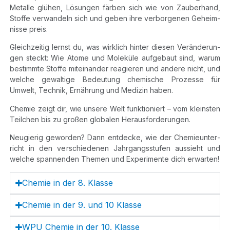
Metal­le glü­hen, Lösun­gen fär­ben sich wie von Zau­ber­hand,
Stof­fe ver­wan­deln sich und geben ihre ver­bor­ge­nen Geheim­
nis­se preis.
Gleich­zei­tig lernst du, was wirk­lich hin­ter die­sen Ver­än­de­run­
gen steckt: Wie Ato­me und Mole­kü­le auf­ge­baut sind, war­um
bestimm­te Stof­fe mit­ein­an­der reagie­ren und ande­re nicht, und
wel­che gewal­ti­ge Bedeu­tung che­mi­sche Pro­zes­se für
Umwelt, Tech­nik, Ernäh­rung und Medi­zin haben.
Che­mie zeigt dir, wie unse­re Welt funk­tio­niert – vom kleins­ten
Teil­chen bis zu gro­ßen glo­ba­len Herausforderungen.
Neu­gie­rig gewor­den? Dann ent­de­cke, wie der Che­mie­un­ter­
richt in den ver­schie­de­nen Jahr­gangs­stu­fen aus­sieht und
wel­che span­nen­den The­men und Expe­ri­men­te dich erwarten!
Che­mie in der 8. Klasse
Che­mie in der 9. und 10 Klasse
WPU Che­mie in der 10. Klasse