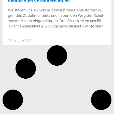
Schule sich verändern muss
Wir stel­len uns als Schu­le bewusst den Her­aus­for­de­run­
gen des 21. Jahr­hun­derts und haben den Weg der Schul­
trans­for­ma­ti­on ein­ge­schla­gen. Drei Säu­len lei­ten uns:
Chan­cen­gleich­heit & Bil­dungs­ge­rech­tig­keit – wir fördern
13. Februar 2026