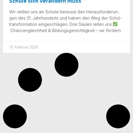
Schule sich verändern muss
Wir stel­len uns als Schu­le bewusst den Her­aus­for­de­run­
gen des 21. Jahr­hun­derts und haben den Weg der Schul­
trans­for­ma­ti­on ein­ge­schla­gen. Drei Säu­len lei­ten uns:
Chan­cen­gleich­heit & Bil­dungs­ge­rech­tig­keit – wir fördern
13. Februar 2026