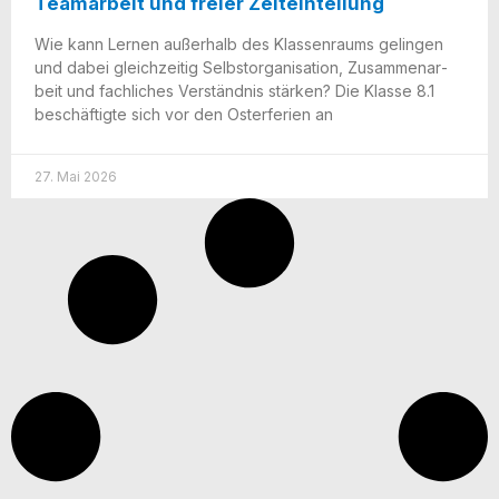
Teamarbeit und freier Zeiteinteilung
Wie kann Ler­nen außer­halb des Klas­sen­raums gelin­gen
und dabei gleich­zei­tig Selbst­or­ga­ni­sa­ti­on, Zusam­men­ar­
beit und fach­li­ches Ver­ständ­nis stär­ken? Die Klas­se 8.1
beschäf­tig­te sich vor den Oster­fe­ri­en an
27. Mai 2026