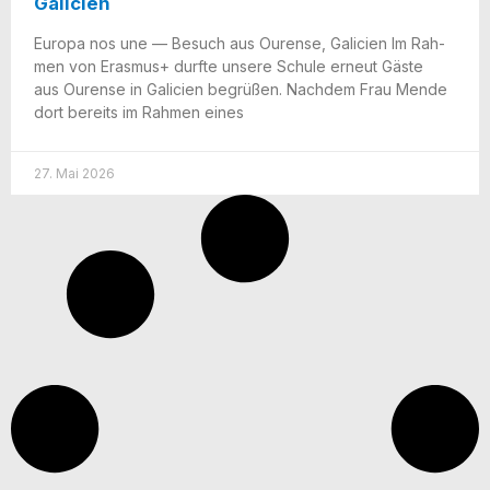
Galicien
Euro­pa nos une — Besuch aus Ouren­se, Gali­ci­en Im Rah­
men von Eras­mus+ durf­te unse­re Schu­le erneut Gäs­te
aus Ouren­se in Gali­ci­en begrü­ßen. Nach­dem Frau Men­de
dort bereits im Rah­men eines
27. Mai 2026