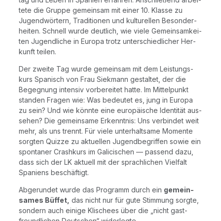
te­te die Grup­pe gemein­sam mit einer 10. Klas­se zu
Jugend­wör­tern, Tra­di­tio­nen und kul­tu­rel­len Beson­der­
hei­ten. Schnell wur­de deut­lich, wie vie­le Gemein­sam­kei­
ten Jugend­li­che in Euro­pa trotz unter­schied­li­cher Her­
kunft teilen.
Der zwei­te Tag wur­de gemein­sam mit dem Leis­tungs­
kurs Spa­nisch von Frau Siek­mann gestal­tet, der die
Begeg­nung inten­siv vor­be­rei­tet hat­te. Im Mit­tel­punkt
stan­den Fra­gen wie: Was bedeu­tet es, jung in Euro­pa
zu sein? Und wie könn­te eine euro­päi­sche Iden­ti­tät aus­
se­hen? Die gemein­sa­me Erkennt­nis: Uns ver­bin­det weit
mehr, als uns trennt. Für vie­le unter­halt­sa­me Momen­te
sorg­ten Quiz­ze zu aktu­el­len Jugend­be­grif­fen sowie ein
spon­ta­ner Crash­kurs im Gali­cis­chen — pas­send dazu,
dass sich der LK aktu­ell mit der sprach­li­chen Viel­falt
Spa­ni­ens beschäftigt.
Abge­run­det wur­de das Pro­gramm durch ein
gemein­
sa­mes Büf­fet,
das nicht nur für gute Stim­mung sorg­te,
son­dern auch eini­ge Kli­schees über die „nicht gast­
freund­li­chen Deut­schen“ widerlegte.