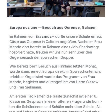
Euro­pa nos une — Besuch aus Ouren­se, Galicien
Im Rah­men von
Eras­mus+
durf­te unse­re Schu­le erneut
Gäs­te aus Ouren­se in Gali­ci­en begrü­ßen. Nach­dem Frau
Men­de dort bereits im Rah­men eines Job-Shadowings
hos­pi­tiert hat­te, freu­ten wir uns nun sehr über den
Gegen­be­such der spa­ni­schen Gruppe.
Wie bereits beim Besuch aus Finn­land letz­ten Monat,
wur­de damit erneut Euro­pa direkt im Spa­nisch­un­ter­richt
erleb­bar. Orga­ni­siert wur­de das Pro­gramm von Frau
Men­de, beglei­tet und durch­ge­führt von Herrn Gla­sow
und Frau Siekmann.
Am ers­ten Tag kamen die Gäs­te zunächst mit einer 6.
Klas­se ins Gespräch. In einer offe­nen Fra­ge­run­de konn­
ten die Schü­le­rin­nen und Schü­ler mehr über Schu­le, All­
tag und Leben in Spa­ni­en erfah­ren. Anschlie­ßend arbei­