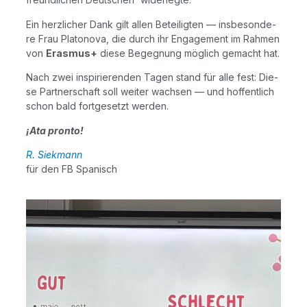
Ein herz­li­cher Dank gilt allen Betei­lig­ten — ins­be­son­de­
re Frau Pla­to­no­va, die durch ihr Enga­ge­ment im Rah­men
von
Eras­mus+
die­se Begeg­nung mög­lich gemacht hat.
Nach zwei inspi­rie­ren­den Tagen stand für alle fest: Die­
se Part­ner­schaft soll wei­ter wach­sen — und hof­fent­lich
schon bald fort­ge­setzt werden.
¡Ata pron­to!
R. Siek­mann
für den FB Spanisch