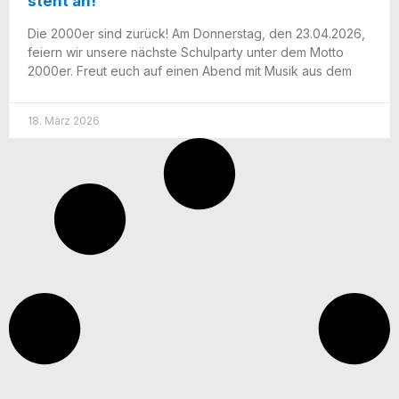
steht an!
Die 2000er sind zurück! Am Don­ners­tag, den 23.04.2026,
fei­ern wir unse­re nächs­te Schul­par­ty unter dem Mot­to
2000er. Freut euch auf einen Abend mit Musik aus dem
18. März 2026