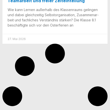
Teamarbeit und freier Zeiteinteilung
Wie kann Ler­nen außer­halb des Klas­sen­raums gelin­gen
und dabei gleich­zei­tig Selbst­or­ga­ni­sa­ti­on, Zusam­men­ar­
beit und fach­li­ches Ver­ständ­nis stär­ken? Die Klas­se 8.1
beschäf­tig­te sich vor den Oster­fe­ri­en an
27. Mai 2026