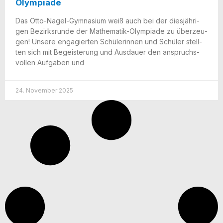
Olympiade
Das Otto-Nagel-Gym­na­­si­um weiß auch bei der dies­jäh­ri­
gen Bezirks­run­de der Mathe­­ma­­tik-Olym­­pia­­­de zu über­zeu­
gen! Unse­re enga­gier­ten Schü­le­rin­nen und Schü­ler stell­
ten sich mit Begeis­te­rung und Aus­dau­er den anspruchs­
vol­len Auf­ga­ben und
24. November 2025