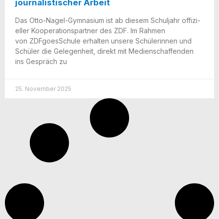
journalistischer Arbeit
Das Otto-Nagel-Gym­na­­si­um ist ab die­sem Schul­jahr offi­zi­
el­ler Koope­ra­ti­ons­part­ner des ZDF. Im Rah­men
von ZDFgoes­Schu­le erhal­ten unse­re Schü­le­rin­nen und
Schü­ler die Gele­gen­heit, direkt mit Medi­en­schaf­fen­den
ins Gespräch zu
25. November 2025