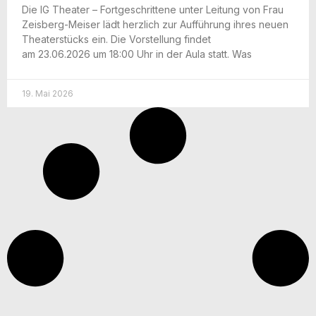
Die IG Thea­ter – Fort­ge­schrit­te­ne unter Lei­tung von Frau
Zeisberg-Mei­­ser lädt herz­lich zur Auf­füh­rung ihres neu­en
Thea­ter­stücks ein. Die Vor­stel­lung fin­det
am 23.06.2026 um 18:00 Uhr in der Aula statt. Was
19. Mai 2026