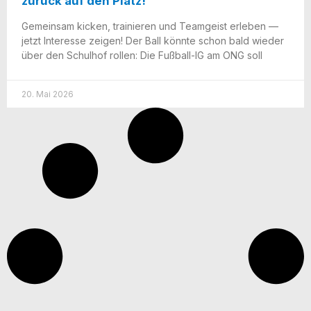
zurück auf den Platz!
Gemein­sam kicken, trai­nie­ren und Team­geist erle­ben —
jetzt Inter­es­se zei­gen! Der Ball könn­te schon bald wie­der
über den Schul­hof rol­len: Die Fuß­­ball-IG am ONG soll
20. Mai 2026