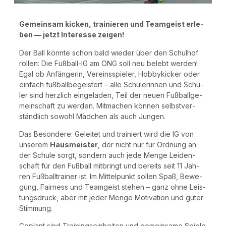
Gemein­sam kicken, trai­nie­ren und Team­geist erle­
ben — jetzt Inter­es­se zeigen!
Der Ball könn­te schon bald wie­der über den Schul­hof
rol­len: Die Fuß­ball-IG am ONG soll neu belebt wer­den!
Egal ob Anfän­ge­rin, Ver­eins­spie­ler, Hob­by­ki­cker oder
ein­fach fuß­ball­be­geis­tert – alle Schü­le­rin­nen und Schü­
ler sind herz­lich ein­ge­la­den, Teil der neu­en Fuß­ball­ge­
mein­schaft zu wer­den. Mit­ma­chen kön­nen selbst­ver­
ständ­lich sowohl Mäd­chen als auch Jungen.
Das Beson­de­re: Gelei­tet und trai­niert wird die IG von
unse­rem
Haus­meis­ter
, der nicht nur für Ord­nung an
der Schu­le sorgt, son­dern auch jede Men­ge Lei­den­
schaft für den Fuß­ball mit­bringt und bereits seit 11 Jah­
ren Fuß­ball­trai­ner ist. Im Mit­tel­punkt sol­len Spaß, Bewe­
gung, Fair­ness und Team­geist ste­hen – ganz ohne Leis­
tungs­druck, aber mit jeder Men­ge Moti­va­ti­on und guter
Stimmung.
Geplant sind Trai­nings­ein­hei­ten und gemein­sa­me Spie­le