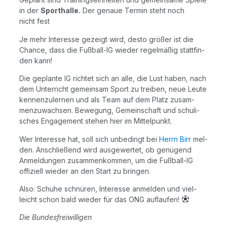
in der
Sport­hal­le.
Der genaue Ter­min steht noch
nicht fest
Je mehr Inter­es­se gezeigt wird, des­to grö­ßer ist die
Chan­ce, dass die Fuß­ball-IG wie­der regel­mä­ßig statt­fin­
den kann!
Die geplan­te IG rich­tet sich an alle, die Lust haben, nach
dem Unter­richt gemein­sam Sport zu trei­ben, neue Leu­te
ken­nen­zu­ler­nen und als Team auf dem Platz zusam­
men­zu­wach­sen. Bewe­gung, Gemein­schaft und schu­li­
sches Enga­ge­ment ste­hen hier im Mittelpunkt.
Wer Inter­es­se hat, soll sich unbe­dingt bei
Herrn Birr
mel­
den. Anschlie­ßend wird aus­ge­wer­tet, ob genü­gend
Anmel­dun­gen zusam­men­kom­men, um die Fuß­ball-IG
offi­zi­ell wie­der an den Start zu bringen.
Also: Schu­he schnü­ren, Inter­es­se anmel­den und viel­
leicht schon bald wie­der für das ONG auflaufen!
Die Bun­des­frei­wil­li­gen