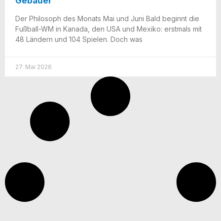
Gebauer
Der Phi­lo­soph des Monats Mai und Juni Bald beginnt die
Fuß­­ball-WM in Kana­da, den USA und Mexi­ko: erst­mals mit
48 Län­dern und 104 Spie­len. Doch was
27. Mai 2026