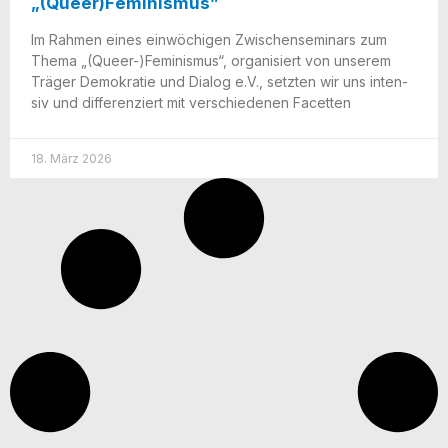
„(Queer)Feminismus”
Im Rah­men eines ein­wö­chi­gen Zwi­schen­se­mi­nars zum
The­ma „(Queer-)Feminismus“, orga­ni­siert von unse­rem
Trä­ger Demo­kra­tie und Dia­log e.V., setz­ten wir uns inten­
siv und dif­fe­ren­ziert mit ver­schie­de­nen Facetten
18. März 2026