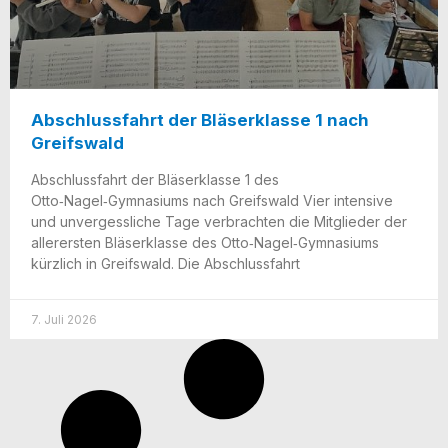
Abschlussfahrt der Bläserklasse 1 nach
Greifswald
Abschluss­fahrt der Blä­ser­klas­se 1 des
Otto‑Nagel‑Gymnasiums nach Greifs­wald Vier inten­si­ve
und unver­gess­li­che Tage ver­brach­ten die Mit­glie­der der
aller­ers­ten Blä­ser­klas­se des Otto‑Nagel‑Gymnasiums
kürz­lich in Greifs­wald. Die Abschlussfahrt
7. Juli 2026