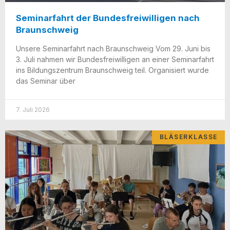
Seminarfahrt der Bundesfreiwilligen nach
Braunschweig
Unse­re Semi­nar­fahrt nach Braun­schweig Vom 29. Juni bis
3. Juli nah­men wir Bun­des­frei­wil­li­gen an einer Semi­nar­fahrt
ins Bil­dungs­zen­trum Braun­schweig teil. Orga­ni­siert wur­de
das Semi­nar über
7. Juli 2026
BLÄSERKLASSE