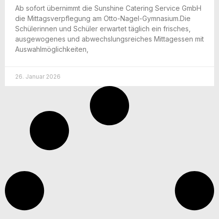
Ab sofort über­nimmt die Suns­hi­ne Cate­ring Ser­vice GmbH
die Mit­tags­ver­pfle­gung am Otto-Nagel-Gym­na­si­um.Die
Schü­le­rin­nen und Schü­ler erwar­tet täg­lich ein fri­sches,
aus­ge­wo­ge­nes und abwechs­lungs­rei­ches Mit­tag­essen mit
Auswahlmöglichkeiten,
26. Januar 2026