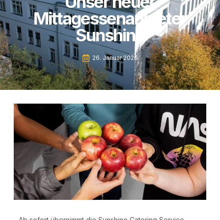
Unser neuer
Mittagessenanbieter
Sunshine
26. Januar 2026
Ab sofort über­nimmt die Suns­hi­ne Cate­ring Ser­vice