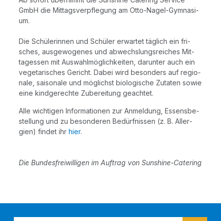
GmbH die Mit­tags­ver­pfle­gung am Otto-Nagel-Gym­na­si­
um.
Die Schü­le­rin­nen und Schü­ler erwar­tet täg­lich ein fri­
sches, aus­ge­wo­ge­nes und abwechs­lungs­rei­ches Mit­
tag­essen mit Aus­wahl­mög­lich­kei­ten, dar­un­ter auch ein
vege­ta­ri­sches Gericht. Dabei wird beson­ders auf regio­
na­le, sai­so­na­le und mög­lichst bio­lo­gi­sche Zuta­ten sowie
eine kind­ge­rech­te Zube­rei­tung geachtet.
Alle wich­ti­gen Infor­ma­tio­nen zur Anmel­dung, Essens­be­
stel­lung und zu beson­de­ren Bedürf­nis­sen (z. B. All­er­
gien) fin­det ihr
hier
.
Die Bun­des­frei­wil­li­gen im Auf­trag von Sunshine-Catering