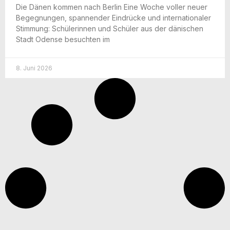
Die Dänen kom­men nach Ber­lin Eine Woche vol­ler neu­er
Begeg­nun­gen, span­nen­der Ein­drü­cke und inter­na­tio­na­ler
Stim­mung: Schü­le­rin­nen und Schü­ler aus der däni­schen
Stadt Oden­se besuch­ten im
8. Juni 2026