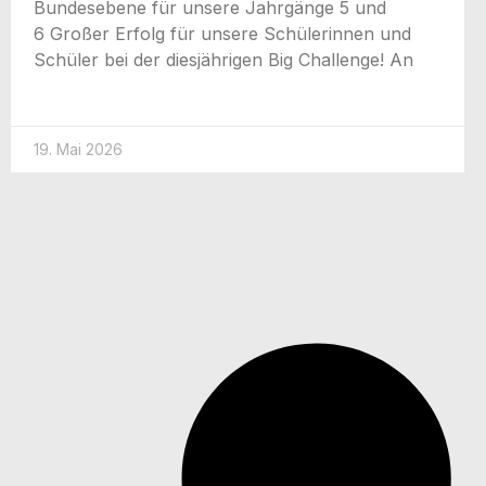
Bun­des­ebe­ne für unse­re Jahr­gän­ge 5 und
6 Gro­ßer Erfolg für unse­re Schü­le­rin­nen und
Schü­ler bei der dies­jäh­ri­gen Big Chall­enge! An
19. Mai 2026