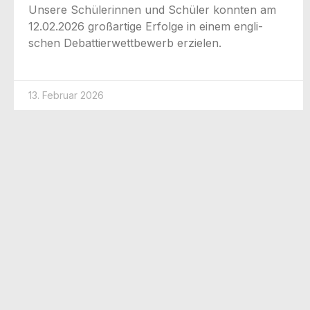
Unse­re Schü­le­rin­nen und Schü­ler konn­ten am
12.02.2026 groß­ar­ti­ge Erfol­ge in einem eng­li­
schen Debat­tier­wett­be­werb erzielen.
13. Februar 2026