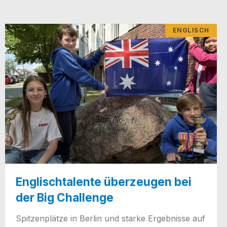
ENGLISCH
Englischtalente überzeugen bei
der Big Challenge
Spit­zen­plät­ze in Ber­lin und star­ke Ergeb­nis­se auf