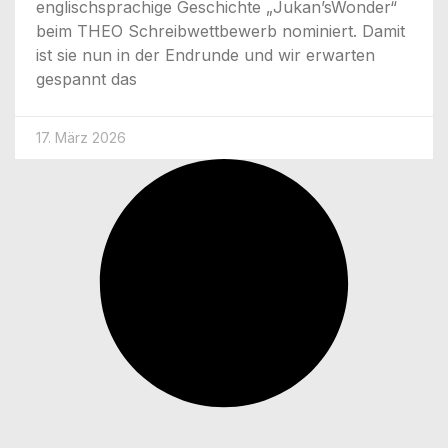
eng­lisch­spra­chi­ge Geschich­te „Jukan’sWon­der“
beim THEO Schreib­wett­be­werb nomi­niert. Damit
ist sie nun in der End­run­de und wir erwar­ten
gespannt das
17. März 2026