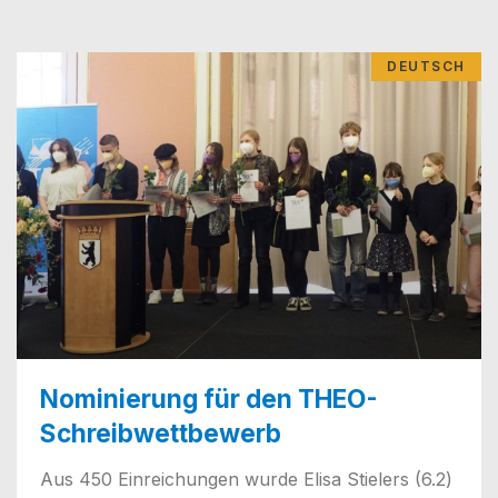
DEUTSCH
Nominierung für den THEO-
Schreibwettbewerb
Aus 450 Ein­rei­chun­gen wur­de Eli­sa Stie­lers (6.2)