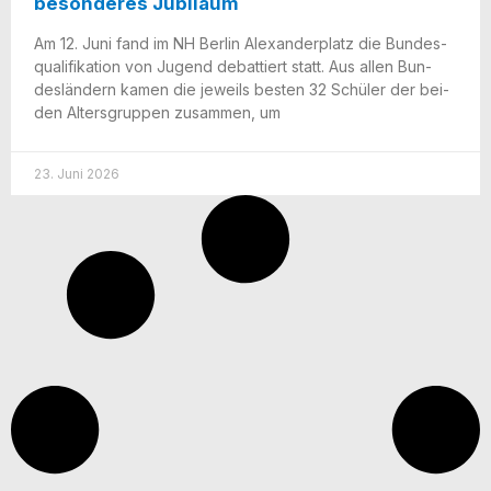
besonderes Jubiläum
Am 12. Juni fand im NH Ber­lin Alex­an­der­platz die Bun­des­
qua­li­fi­ka­ti­on von Jugend debat­tiert statt. Aus allen Bun­
des­län­dern kamen die jeweils bes­ten 32 Schü­ler der bei­
den Alters­grup­pen zusam­men, um
23. Juni 2026