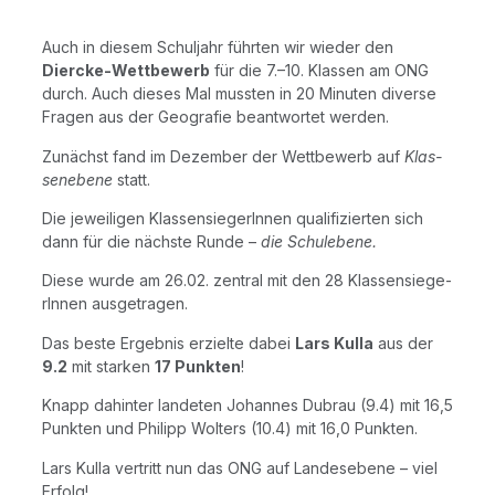
Auch in die­sem Schul­jahr führ­ten wir wie­der den
Diercke-Wett­be­werb
für die 7.–10. Klas­sen am ONG
durch. Auch die­ses Mal muss­ten in 20 Minu­ten diver­se
Fra­gen aus der Geo­gra­fie beant­wor­tet werden.
Zunächst fand im Dezem­ber der Wett­be­werb auf
Klas­
se­n­e­be­ne
statt.
Die jewei­li­gen Klas­sen­sie­ge­rIn­nen qua­li­fi­zier­ten sich
dann für die nächs­te Run­de –
die Schul­ebe­ne.
Die­se wur­de am 26.02. zen­tral mit den 28 Klas­sen­sie­ge­
rIn­nen ausgetragen.
Das bes­te Ergeb­nis erziel­te dabei
Lars Kul­la
aus der
9.2
mit star­ken
17 Punk­ten
!
Knapp dahin­ter lan­de­ten Johan­nes Dubrau (9.4) mit 16,5
Punk­ten und Phil­ipp Wol­ters (10.4) mit 16,0 Punkten.
Lars Kul­la ver­tritt nun das ONG auf Lan­des­ebe­ne – viel
Erfolg!