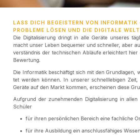
LASS DICH BEGEISTERN VON INFORMATIK 
PROBLEME LÖSEN UND DIE DIGITALE WELT
Die Digi­ta­li­sie­rung dringt in alle Gerä­te unse­res t
macht unser Leben beque­mer und schnel­ler, aber auch k
ver­ständ­nis der tech­ni­schen Abläu­fe erleich­tert hier 
Bewertung.
Die Infor­ma­tik beschäf­tigt sich mit den Grund­la­gen, w
tet wer­den kön­nen. In unse­rer schnell­le­bi­gen Zeit
Gerä­te auf den Markt kom­men, erschei­nen die­se Gru
Auf­grund der zuneh­men­den Digi­ta­li­sie­rung in allen 
Schüler
für ihren per­sön­li­chen Bereich eine fach­li­che Ori
für ihre Aus­bil­dung ein anschluss­fä­hi­ges Wis­sen