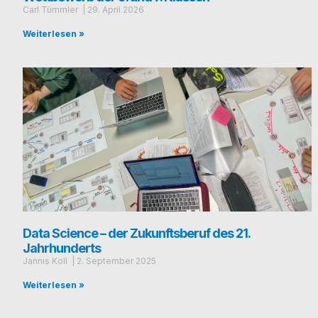
Carl Tümmler
29. April 2026
Weiterlesen »
Data Science – der Zukunftsberuf des 21.
Jahrhunderts
Jan­nis Koll
2. Sep­tem­ber 2025
Weiterlesen »