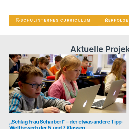
SCHUL­IN­TER­NES CURRICULUM
ERFOL­G
Aktuelle Proje
„Schlag Frau Scharbert“ – der etwas andere Tipp-
Wettbewerb der 5. und 7. Klassen