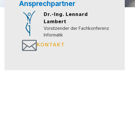
Ansprechpartner
Dr.-Ing. Lennard
Lambert
Vor­sit­zen­der der Fach­kon­fe­renz
Informatik
KONTAKT