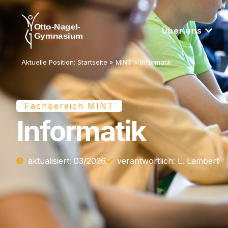
Über uns
Aktuelle Position:
Startseite
»
MINT
»
Informatik
Fachbereich MINT
Informatik
aktua­li­siert: 03/​2026
ver­ant­wort­lich: L. Lambert