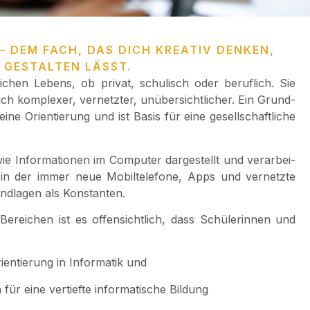
– DEM FACH, DAS DICH KREATIV DENKEN,
 GESTALTEN LÄSST.
äg­li­chen Lebens, ob pri­vat, schu­lisch oder beruf­lich. Sie
om­ple­xer, ver­netz­ter, unüber­sicht­li­cher. Ein Grund­
eine Ori­en­tie­rung und ist Basis für eine gesell­schaft­li­che
ie Infor­ma­tio­nen im Com­pu­ter dar­ge­stellt und ver­ar­bei­
, in der immer neue Mobil­te­le­fo­ne, Apps und ver­netz­te
nd­la­gen als Konstanten.
Berei­chen ist es offen­sicht­lich, dass Schü­le­rin­nen und
­en­tie­rung in Infor­ma­tik und
 für eine ver­tief­te infor­ma­ti­sche Bildung