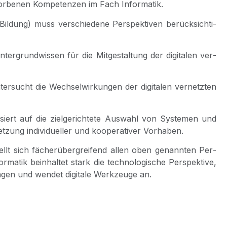
rwor­be­nen Kom­pe­ten­zen im Fach Informatik.
e Bil­dung) muss ver­schie­de­ne Per­spek­ti­ven berück­sich­ti­
ter­grund­wis­sen für die Mit­ge­stal­tung der digi­ta­len ver­
er­sucht die Wech­sel­wir­kun­gen der digi­ta­len ver­netz­ten
siert auf die ziel­ge­rich­te­te Aus­wahl von Sys­te­men und
t­zung indi­vi­du­el­ler und koope­ra­ti­ver Vorhaben.
tellt sich fächer­über­grei­fend allen oben genann­ten Per­
r­ma­tik beinhal­tet stark die tech­no­lo­gi­sche Per­spek­ti­ve,
n­gen und wen­det digi­ta­le Werk­zeu­ge an.