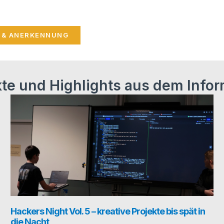
E & ANERKENNUNG
kte und Highlights aus dem Infor
Hackers Night Vol. 5 – kreative Projekte bis spät in
die Nacht