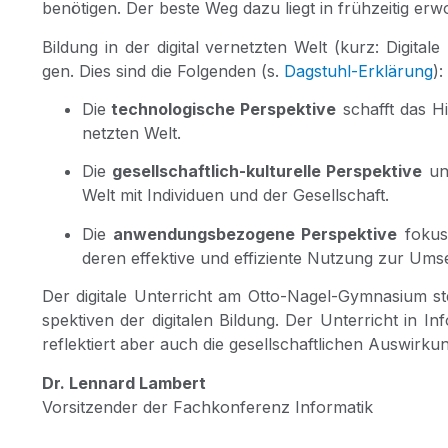
benö­ti­gen. Der bes­te Weg dazu liegt in früh­zei­tig e
Bil­dung in der digi­tal ver­netz­ten Welt (kurz: Digi­ta­l
gen. Dies sind die Fol­gen­den
(s.
Dag­stuhl-Erklä­rung
)
:
Die
tech­no­lo­gi­sche Per­spek­ti­ve
schafft das Hin­
netz­ten Welt.
Die
gesell­schaft­lich-kul­tu­rel­le Per­spek­ti­ve
unt
Welt mit Indi­vi­du­en und der Gesellschaft.
Die
anwen­dungs­be­zo­ge­ne Per­spek­ti­ve
fokus­
deren effek­ti­ve und effi­zi­en­te Nut­zung zur Umse
Der digi­ta­le Unter­richt am Otto-Nagel-Gym­na­si­um s
spek­ti­ven der digi­ta­len Bil­dung. Der Unter­richt in Info
reflek­tiert aber auch die gesell­schaft­li­chen Aus­wir­ku
Dr. Len­nard Lam­bert
Vor­sit­zen­der der Fach­kon­fe­renz Informatik