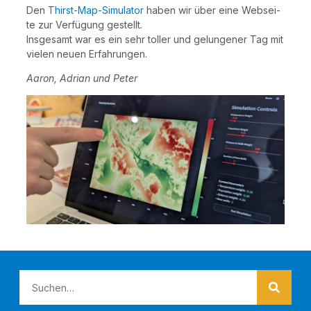
Den
Thirst-Map-Simu­la­tor
haben wir über eine Web­sei­
te zur Ver­fü­gung gestellt.
Ins­ge­samt war es ein sehr tol­ler und gelun­ge­ner Tag mit
vie­len neu­en Erfahrungen.
Aaron, Adri­an und Peter