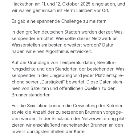
Hacka­thon am 11. und 12. Okto­ber 2025 ein­ge­la­den, und
wir waren gemein­sam mit Herrn Lam­bert vor Ort.
Es gab eine span­nen­de Chall­enge zu meistern.
In den gro­ßen deut­schen Städ­ten wer­den der­zeit Was­
ser­spen­der errich­tet. Wie soll­te die­ses Netz­werk an
Was­ser­stel­len am bes­ten erwei­tert wer­den? Dafür
haben wir einen Algo­rith­mus entwickelt.
Auf der Grund­la­ge von Tem­pe­ra­tur­da­ten, Bevöl­ke­
rungs­dich­te und den Stand­or­ten der bestehen­den Was­
ser­spen­der in der Umge­bung wird jeder Platz ent­spre­
chend sei­ner „Durs­tig­keit“ bewer­tet. Die­se Daten stam­
men von Satel­li­ten und öffent­li­chen Quel­len zu den
Brunnenstandorten.
Für die Simu­la­ti­on kön­nen die Gewich­tung der Kri­te­ri­en
sowie die Anzahl der zu set­zen­den Brun­nen vor­ge­ge­
ben wer­den. In der Simu­la­ti­on der Netz­er­wei­te­rung plat­
zie­ren wir anschlie­ßend nach­ein­an­der Brun­nen an den
jeweils durs­tigs­ten Stel­len der Karte.