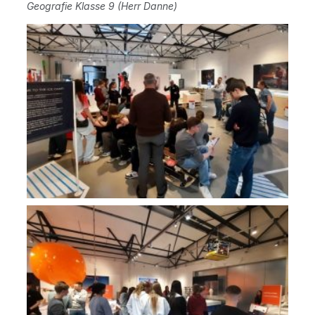
Geo­gra­fie Klas­se 9 (Herr Danne)