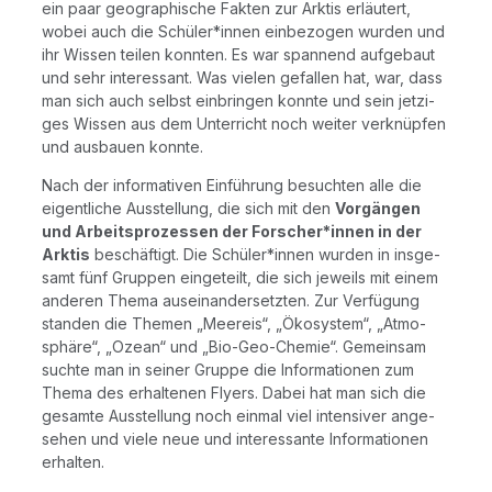
ein paar geo­gra­phi­sche Fak­ten zur Ark­tis erläu­tert,
wobei auch die Schüler*innen ein­be­zo­gen wur­den und
ihr Wis­sen tei­len konn­ten. Es war span­nend auf­ge­baut
und sehr inter­es­sant. Was vie­len gefal­len hat, war, dass
man sich auch selbst ein­brin­gen konn­te und sein jet­zi­
ges Wis­sen aus dem Unter­richt noch wei­ter ver­knüp­fen
und aus­bau­en konnte.
Nach der infor­ma­ti­ven Ein­füh­rung besuch­ten alle die
eigent­li­che Aus­stel­lung, die sich mit den
Vor­gän­gen
und Arbeits­pro­zes­sen der Forscher*innen in der
Ark­tis
beschäf­tigt. Die Schüler*innen wur­den in ins­ge­
samt fünf Grup­pen ein­ge­teilt, die sich jeweils mit einem
ande­ren The­ma aus­ein­an­der­setz­ten. Zur Ver­fü­gung
stan­den die The­men „Meer­eis“, „Öko­sys­tem“, „Atmo­
sphä­re“, „Oze­an“ und „Bio-Geo-Che­mie“. Gemein­sam
such­te man in sei­ner Grup­pe die Infor­ma­tio­nen zum
The­ma des erhal­te­nen Fly­ers. Dabei hat man sich die
gesam­te Aus­stel­lung noch ein­mal viel inten­si­ver ange­
se­hen und vie­le neue und inter­es­san­te Infor­ma­tio­nen
erhalten.