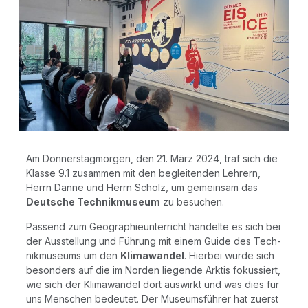
Am Don­ners­tag­mor­gen, den 21. März 2024, traf sich die
Klas­se 9.1 zusam­men mit den beglei­ten­den Leh­rern,
Herrn Dan­ne und Herrn Scholz, um gemein­sam das
Deut­sche Tech­nik­mu­se­um
zu besuchen.
Pas­send zum Geo­gra­phie­un­ter­richt han­del­te es sich bei
der Aus­stel­lung und Füh­rung mit einem Gui­de des Tech­
nik­mu­se­ums um den
Kli­ma­wan­del
. Hier­bei wur­de sich
beson­ders auf die im Nor­den lie­gen­de Ark­tis fokus­siert,
wie sich der Kli­ma­wan­del dort aus­wirkt und was dies für
uns Men­schen bedeu­tet. Der Muse­ums­füh­rer hat zuerst