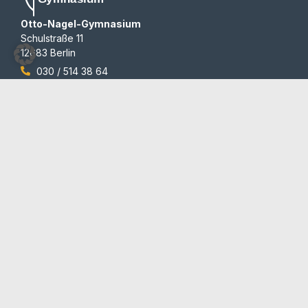
Otto-Nagel-Gymnasium
Schulstraße 11
12683 Berlin
030 / 514 38 64
030 / 514 28 16
sekretariat@ong.berlin
Programme
Auszeichnungen
© 2012-2026 | All rights reserved | Team Redaktion
Barrierefreiheit
Blog und Newsletter
Datenschutzerklärung
Impressum
Kontakt