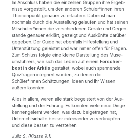
Im Anschluss haben die ein­zel­nen Grup­pen ihre Ergeb­
nis­se vor­ge­stellt, um den ande­ren Schüler*innen ihren
The­men­punkt genau­er zu erläu­tern. Dabei ist man
noch­mals durch die Aus­stel­lung gelau­fen und hat sei­nen
Mitschüler*innen die ver­schie­de­nen Gerä­te und Gegen­
stän­de genau­er erklärt, gezeigt und Aus­künf­te dar­über
gege­ben. Der Gui­de hat eben­falls Hil­fe­stel­lung und
Unter­stüt­zung geleis­tet und war immer offen für Fra­gen.
Zum Schluss folg­te eine klei­ne Dar­stel­lung des Muse­
ums­füh­rers, wie sich das Leben auf einem
For­scher­
boot in der Ark­tis
gestal­tet, wobei auch span­nen­de
Quiz­fra­gen inte­griert wur­den, zu denen die
Schüler*innen Schät­zun­gen, Ideen und ihr Wis­sen
äußern konnten.
Alles in allem, waren alle stark begeis­tert von der Aus­
stel­lung und der Füh­rung. Es konn­ten vie­le neue Din­ge
ken­nen­ge­lernt wer­den, was dazu bei­getra­gen hat,
Unter­richts­in­hal­te bes­ser mit­ein­an­der zu ver­knüp­fen
und die­se bes­ser zu verstehen.
Julia S. (Klas­se 9.1)