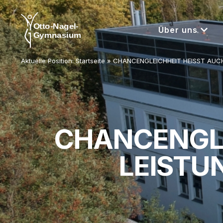
Über uns
Aktuelle Position:
Startseite
»
CHANCENGLEICHHEIT HEISST AUCH
CHANCENGLE
LEISTU