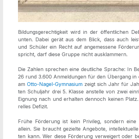
Bil­dungs­ge­rech­tig­keit wird in der öffent­li­chen De
unten. Dabei gerät aus dem Blick, dass auch leis­tu
und Schü­ler ein Recht auf ange­mes­se­ne För­de­run
spricht, darf die­se Grup­pe nicht aus­klam­mern.
Die Zah­len spre­chen eine deut­li­che Spra­che: In B
26 rund 3.600 Anmel­dun­gen für den Über­gang in d
am
Otto-Nagel-Gym­na­si­um
zeigt sich Jahr für Jah
ten Schul­jahr drei 5. Klas­se anstel­le von zwei ein­r
Eig­nung nach und erhal­ten den­noch kei­nen Platz. 
rel­les Defi­zit.
Frü­he För­de­rung ist kein Pri­vi­leg, son­dern eine 
allein. Sie braucht geziel­te Ange­bo­te, intel­lek­tu­el
ten kann. Wer die­se För­de­rung ver­wei­gert oder b