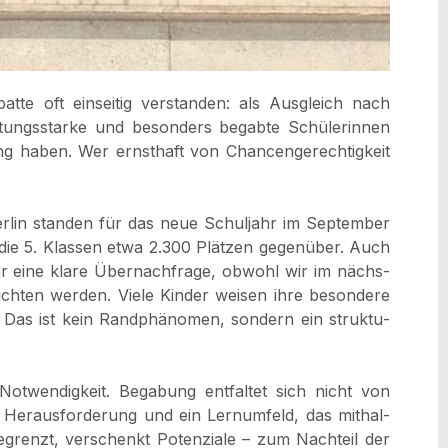
bat­te oft ein­sei­tig ver­stan­den: als Aus­gleich nach
ngs­star­ke und beson­ders begab­te Schü­le­rin­nen
g haben. Wer ernst­haft von Chan­cen­ge­rech­tig­keit
er­lin stan­den für das neue Schul­jahr im Sep­tem­ber
ie 5. Klas­sen etwa 2.300 Plät­zen gegen­über. Auch
r eine kla­re Über­nach­fra­ge, obwohl wir im nächs­
ich­ten wer­den. Vie­le Kin­der wei­sen ihre beson­de­re
Das ist kein Rand­phä­no­men, son­dern ein struk­tu­
Not­wen­dig­keit. Bega­bung ent­fal­tet sich nicht von
­le Her­aus­for­de­rung und ein Lern­um­feld, das mit­hal­
egrenzt, ver­schenkt Poten­zia­le – zum Nach­teil der