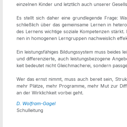
ein­zel­nen Kin­der und letzt­lich auch unse­rer Gesell­
Es stellt sich daher eine grund­le­gen­de Fra­ge: War­u
schließ­lich über das gemein­sa­me Ler­nen in hete­ro
des Ler­nens wich­ti­ge sozia­le Kom­pe­ten­zen stärkt. 
nen in homo­ge­nen Lern­grup­pen nach­weis­lich effek­
Ein leis­tungs­fä­hi­ges Bil­dungs­sys­tem muss bei­des l
und dif­fe­ren­zier­te, auch leis­tungs­be­zo­ge­ne Ange­b
keit bedeu­tet nicht Gleich­ma­che­rei, son­dern pass­g
Wer das ernst nimmt, muss auch bereit sein, Struk­tu­
mehr Plät­ze, mehr Pro­gram­me, mehr Mut zur Dif­fe­
an der Wirk­lich­keit vor­bei geht.
D. Wolf­ram-Gagel
Schul­lei­tung