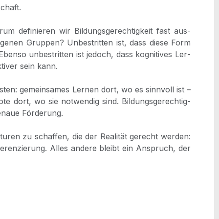
schaft.
m defi­nie­ren wir Bil­dungs­ge­rech­tig­keit fast aus­
­ge­nen Grup­pen? Unbe­strit­ten ist, dass die­se Form
Eben­so unbe­strit­ten ist jedoch, dass kogni­ti­ves Ler­
ti­ver sein kann.
eis­ten: gemein­sa­mes Ler­nen dort, wo es sinn­voll ist –
o­te dort, wo sie not­wen­dig sind. Bil­dungs­ge­rech­tig­
e­naue För­de­rung.
ren zu schaf­fen, die der Rea­li­tät gerecht wer­den:
ren­zie­rung. Alles ande­re bleibt ein Anspruch, der