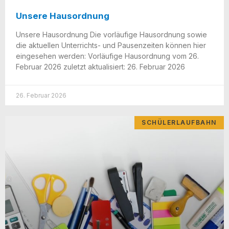
Unsere Hausordnung
Unse­re Haus­ord­nung Die vor­läu­fi­ge Haus­ord­nung sowie
die aktu­el­len Unter­richts- und Pau­sen­zei­ten kön­nen hier
ein­ge­se­hen wer­den: Vor­läu­fi­ge Haus­ord­nung vom 26.
Febru­ar 2026 zuletzt aktua­li­siert: 26. Febru­ar 2026
26. Februar 2026
SCHÜLERLAUFBAHN