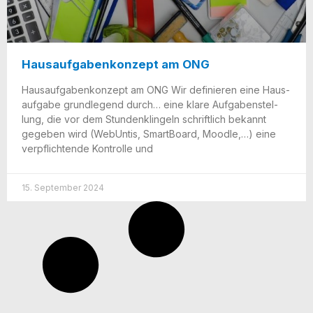
Hausaufgabenkonzept am ONG
Haus­auf­ga­ben­kon­zept am ONG Wir defi­nie­ren eine Haus­
auf­ga­be grund­le­gend durch… eine kla­re Auf­ga­ben­stel­
lung, die vor dem Stun­den­k­lin­geln schrift­lich bekannt
gege­ben wird (WebUn­tis, Smart­Board, Mood­le,…) eine
ver­pflich­ten­de Kon­trol­le und
15. September 2024