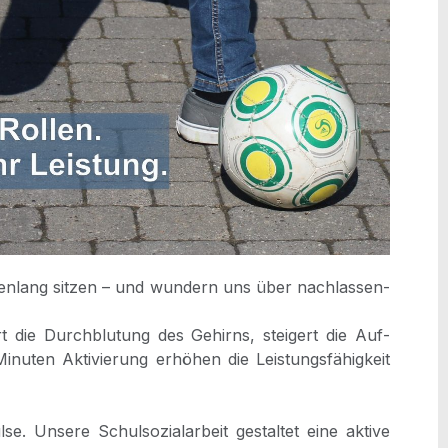
­den­lang sit­zen – und wun­dern uns über nach­las­sen­
t die Durch­blu­tung des Gehirns, stei­gert die Auf­
ten Akti­vie­rung erhö­hen die Leis­tungs­fä­hig­keit
 Unse­re Schul­so­zi­al­ar­beit gestal­tet eine akti­ve