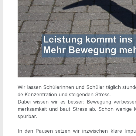
Wir las­sen Schü­le­rin­nen und Schü­ler täg­lich stun
de Kon­zen­tra­ti­on und stei­gen­den Stress.
Dabei wis­sen wir es bes­ser: Bewe­gung ver­bes­ser
merk­sam­keit und baut Stress ab. Schon weni­ge Minu­
spür­bar.
In den Pau­sen set­zen wir inzwi­schen kla­re Impul­se.