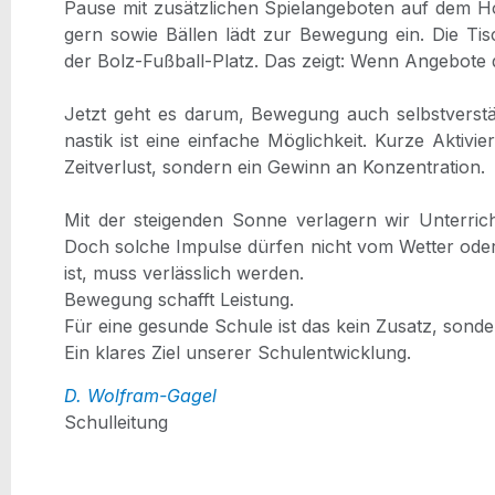
Pau­se mit zusätz­li­chen Spiel­an­ge­bo­ten auf dem Ho
gern sowie Bäl­len lädt zur Bewe­gung ein. Die Tisch­
der Bolz-Fuß­ball-Platz. Das zeigt: Wenn Ange­bo­te 
Jetzt geht es dar­um, Bewe­gung auch selbst­ver­ständ
nas­tik ist eine ein­fa­che Mög­lich­keit. Kur­ze Akti­v
Zeit­ver­lust, son­dern ein Gewinn an Kon­zen­tra­ti­on.
Mit der stei­gen­den Son­ne ver­la­gern wir Unter­ri
Doch sol­che Impul­se dür­fen nicht vom Wet­ter oder
ist, muss ver­läss­lich wer­den.
Bewe­gung schafft Leis­tung.
Für eine gesun­de Schu­le ist das kein Zusatz, son­de
Ein kla­res Ziel unse­rer Schulentwicklung.
D. Wolf­ram-Gagel
Schul­lei­tung