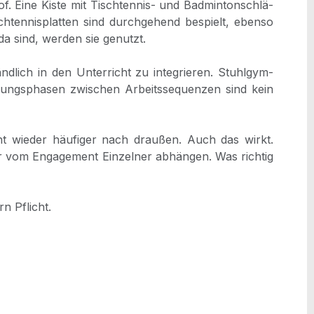
f. Eine Kis­te mit Tisch­ten­nis- und Bad­min­ton­schlä­
ten­nis­plat­ten sind durch­ge­hend bespielt, eben­so
da sind, wer­den sie genutzt.
­lich in den Unter­richt zu inte­grie­ren. Stuhl­gym­
ie­rungs­pha­sen zwi­schen Arbeits­se­quen­zen sind kein
cht wie­der häu­fi­ger nach drau­ßen. Auch das wirkt.
 vom Enga­ge­ment Ein­zel­ner abhän­gen. Was rich­tig
rn Pflicht.