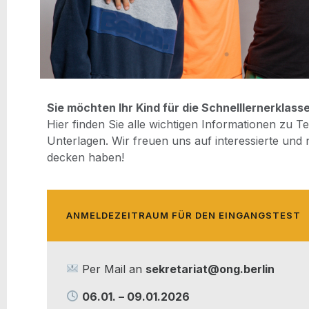
Sie möch­ten Ihr Kind für die Schnell­ler­nerklas
Hier fin­den Sie alle wich­ti­gen Infor­ma­tio­nen zu T
Unter­la­gen. Wir freu­en uns auf inter­es­sier­te und
de­cken haben!
ANMEL­DE­ZEIT­RAUM FÜR DEN EINGANGSTEST
Per Mail an
sekretariat@ong.berlin
06.01. – 09.01.2026