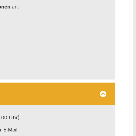
o­nen
an:
9.00 Uhr)
r E‑Mail.