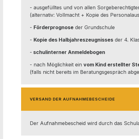
- aus­ge­füll­tes und von allen Sor­ge­be­rech­tig­
(alter­na­tiv: Voll­macht + Kopie des Personalau
-
För­der­pro­gno­se
der Grundschule
-
Kopie des Halb­jah­res­zeug­nis­ses
der 4. Kla
-
schul­in­ter­ner Anmeldebogen
- nach Mög­lich­keit ein
vom Kind erstell­ter St
(falls nicht bereits im Bera­tungs­ge­spräch ab
VER­SAND DER AUFNAHMEBESCHEIDE
Der Auf­nah­me­be­scheid wird durch das Schu