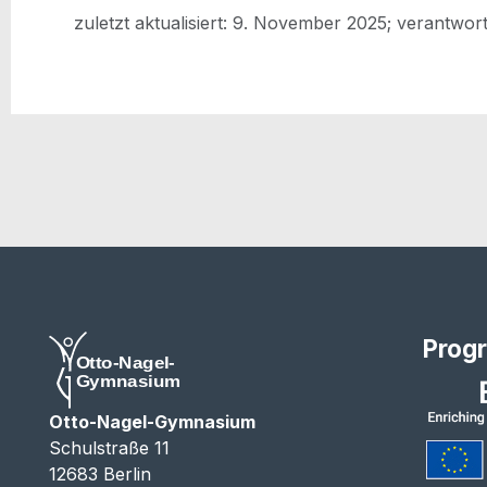
zuletzt aktua­li­siert: 9. Novem­ber 2025; ver­ant­wor
Prog
Otto-Nagel-Gymnasium
Schulstraße 11
12683 Berlin