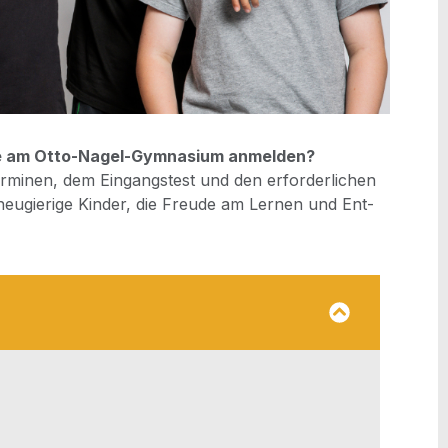
­se am Otto-Nagel-Gym­na­si­um anmel­den?
er­mi­nen, dem Ein­gangs­test und den erfor­der­li­chen
 neu­gie­ri­ge Kin­der, die Freu­de am Ler­nen und Ent­