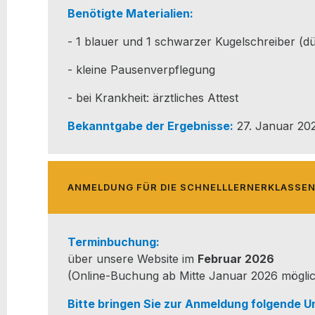
Benö­tig­te Materialien:
- 1 blau­er und 1 schwar­zer Kugel­schrei­ber (d
- klei­ne Pausenverpflegung
- bei Krank­heit: ärzt­li­ches Attest
Bekannt­ga­be der Ergeb­nis­se:
27. Janu­ar 20
ANMEL­DUNG FÜR DIE SCHNELLLERNERKLASSE
Ter­min­bu­chung:
über unse­re Web­site im
Febru­ar 2026
(Online-Buchung ab Mit­te Janu­ar 2026 mögli
Bit­te brin­gen Sie zur Anmel­dung fol­gen­de Un