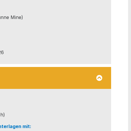
ün­ne Mine)
26
N
ch)
ter­la­gen mit: