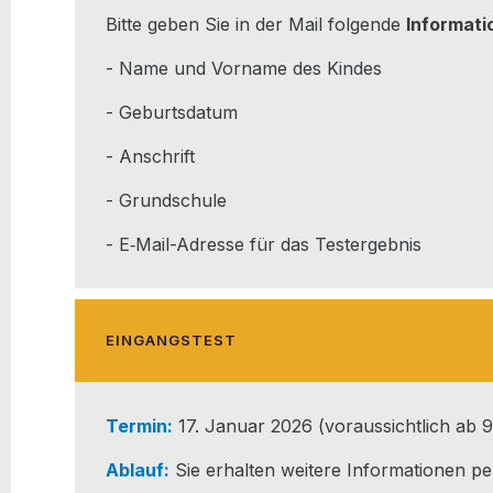
Bit­te geben Sie in der Mail fol­gen­de
Infor­ma­ti
- Name und Vor­na­me des Kindes
- Geburts­da­tum
- Anschrift
- Grund­schu­le
- E‑Mail-Adres­se für das Testergebnis
EIN­GANGS­TEST
Ter­min:
17. Janu­ar 2026 (vor­aus­sicht­lich ab 
Ablauf:
Sie erhal­ten wei­te­re Infor­ma­tio­nen pe