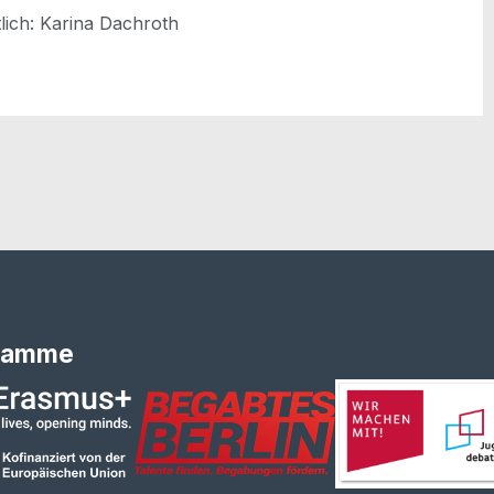
t­lich: Kari­na Dachroth
ramme