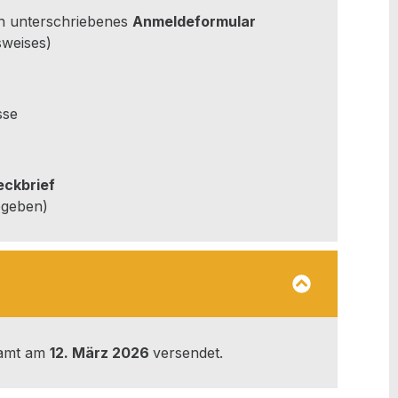
ten unter­schrie­be­nes
Anmel­de­for­mu­lar
sweises)
sse
eck­brief
gegeben)
l­amt am
12. März 2026
ver­sen­det.