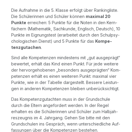
Die Auf­nah­me in die 5. Klas­se erfolgt über Ran­king­lis­te.
Die Schü­le­rin­nen und Schü­ler kön­nen
maxi­mal 20
Punk­te
errei­chen: 5 Punk­te für die Noten in den Kern­
fä­chern (Mathe­ma­tik, Sach­kun­de, Eng­lisch, Deutsch), 10
Punk­te im Eig­nungs­test (erar­bei­tet durch den Schul­psy­
cho­lo­gi­schen Dienst) und 5 Punk­te für das
Kom­pe­
tenz­guta­chen
.
Sind alle Kom­pe­ten­zen min­des­tens mit „gut aus­ge­prägt“
bewer­tet, erhält das Kind einen Punkt. Für jede wei­te­re
der her­vor­ge­ho­be­nen „beson­ders aus­ge­präg­ten“ Kom­
pe­ten­zen erhält es einen wei­te­ren Punkt: maxi­mal vier
Punk­te, wie in der Tabel­le dar­ge­stellt. Bes­se­re Leis­tun­
gen in ande­ren Kom­pe­ten­zen blei­ben unberücksichtigt.
Das Kom­pe­tenz­gut­ach­ten muss in der Grund­schu­le
durch die Eltern ange­for­dert wer­den. In der Regel
erhal­ten es die Schü­le­rin­nen und Schü­ler zum Halb­jah­
res­zeug­nis im 4. Jahr­gang. Gehen Sie bit­te mit den
Grund­schu­len ins Gespräch, wenn unter­schied­li­che Auf­
fas­sun­gen über die Kom­pe­ten­zen bestehen.