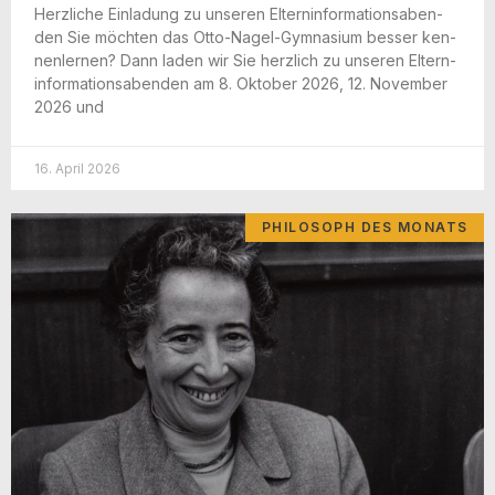
Herz­li­che Ein­la­dung zu unse­ren Eltern­in­for­ma­ti­ons­aben­
den Sie möch­ten das Otto-Nagel-Gym­na­­si­um bes­ser ken­
nen­ler­nen? Dann laden wir Sie herz­lich zu unse­ren Eltern­
in­for­ma­ti­ons­aben­den am 8. Okto­ber 2026, 12. Novem­ber
2026 und
16. April 2026
PHILOSOPH DES MONATS