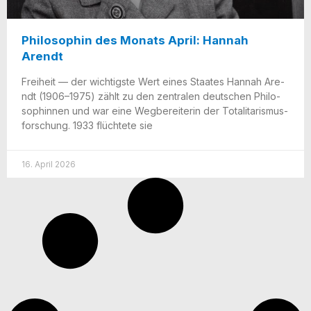
Philosophin des Monats April: Hannah
Arendt
Frei­heit — der wich­tigs­te Wert eines Staa­tes Han­nah Are­
ndt (1906–1975) zählt zu den zen­tra­len deut­schen Phi­lo­
so­phin­nen und war eine Weg­be­rei­te­rin der Tota­li­ta­ris­mus­
for­schung. 1933 flüch­te­te sie
16. April 2026