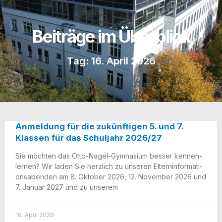
Beiträge im Überblick
Tag: 16. April 2026
Anmeldung für die zukünftigen 5. und 7.
Klassen für das Schuljahr 2026/​27
Sie möch­ten das Otto-Nagel-Gym­na­­si­um bes­ser ken­nen­
ler­nen? Wir laden Sie herz­lich zu unse­ren Eltern­in­for­ma­ti­
ons­aben­den am 8. Okto­ber 2026, 12. Novem­ber 2026 und
7. Janu­ar 2027 und zu unserem
16. April 2026