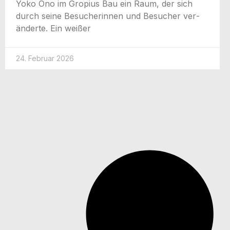
Yoko Ono im Gro­pi­us Bau ein Raum, der sich
durch sei­ne Besu­che­rin­nen und Besu­cher ver­
än­der­te. Ein weißer
24. Februar 2026