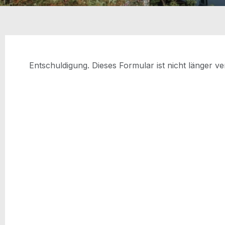
Ent­schul­di­gung. Die­ses For­mu­lar ist nicht län­ger v