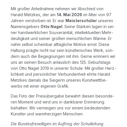
Mit gro­ßer Anteil­nah­me neh­men wir Abschied von
Harald Metz­kes, der am
14. Mai 2026
im Alter von 97
Jah­ren ver­stor­ben ist. Er war
Meis­ter­schü­ler
unse­res
Namens­ge­bers
Otto Nagel
. Sei­ne Stär­ken lagen in sei­
ner hand­werk­li­chen Sou­ve­rä­ni­tät, intel­lek­tu­el­len Mehr­
deu­tig­keit und sei­ner gro­ßen mensch­li­chen Wär­me. Er
nahm selbst schein­bar all­täg­li­che Moti­ve ernst. Die­se
Hal­tung präg­te nicht nur sein künst­le­ri­sches Werk, son­
dern auch die Begeg­nun­gen mit ihm. Ger­ne erin­nern wir
uns an sei­nen Besuch anläss­lich des 125. Geburts­tags
von Otto Nagel 2019 in unse­rer Schu­le. Mit gro­ßer Herz­
lich­keit und per­sön­li­cher Ver­bun­den­heit ehr­te Harald
Metz­kes damals die Sie­ge­rin unse­res Kunst­wett­be­
werbs mit einer eige­nen Grafik.
Das Foto der Preis­über­ga­be bewahrt die­sen beson­de­
ren Moment und wird uns in dank­ba­rer Erin­ne­rung
behal­ten. Wir ver­nei­gen uns vor einem bedeu­ten­den
Künst­ler und warm­her­zi­gen Menschen.
Die Bun­des­frei­wil­li­gen im Auf­trag der Schulleitung