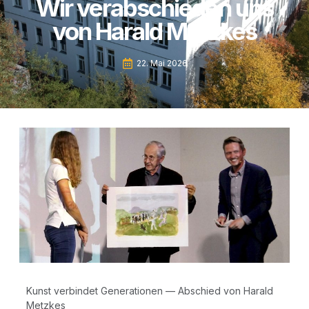
Wir verabschieden uns
von Harald Metzkes
22. Mai 2026
Kunst ver­bin­det Gene­ra­tio­nen — Abschied von Harald
Metzkes