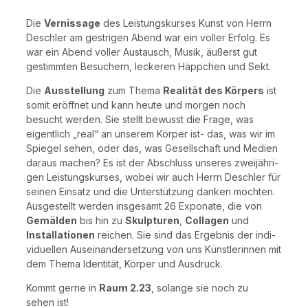
Die
Ver­nis­sa­ge
des Leis­tungs­kur­ses Kunst von Herrn
Desch­ler am gest­ri­gen Abend war ein vol­ler Erfolg. Es
war ein Abend vol­ler Aus­tausch, Musik, äußerst gut
gestimm­ten Besu­chern, lecke­ren Häpp­chen und Sekt.
Die
Aus­stel­lung
zum The­ma
Rea­li­tät des Kör­pers
ist
somit eröff­net und kann heu­te und mor­gen noch
besucht wer­den. Sie stellt bewusst die Fra­ge, was
eigent­lich „real“ an unse­rem Kör­per ist- das, was wir im
Spie­gel sehen, oder das, was Gesell­schaft und Medi­en
dar­aus machen? Es ist der Abschluss unse­res zwei­jäh­ri­
gen Leis­tungs­kur­ses, wobei wir auch Herrn Desch­ler für
sei­nen Ein­satz und die Unter­stüt­zung dan­ken möch­ten.
Aus­ge­stellt wer­den ins­ge­samt 26 Expo­na­te, die von
Gemäl­den
bis hin zu
Skulp­tu­ren
,
Col­la­gen
und
Instal­la­tio­nen
rei­chen. Sie sind das Ergeb­nis der indi­
vi­du­el­len Aus­ein­an­der­set­zung von uns Künst­le­rin­nen mit
dem The­ma Iden­ti­tät, Kör­per und Ausdruck.
Kommt ger­ne in
Raum 2.23
, solan­ge sie noch zu
sehen ist!