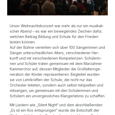
Unser Weih­nachts­kon­zert war mehr als nur ein musi­ka­li­
scher Abend – es war ein bewe­gen­des Zei­chen dafür,
wel­chen Bei­trag Bil­dung und Schu­le für den Frie­den
leis­ten kön­nen.
Auf der Büh­ne ver­ein­ten sich über 100 Sän­ge­rin­nen und
Sän­ger unter­schied­li­chen Alters, ver­schie­de­ner Her­
kunft und mit ver­schie­de­nen Kom­pe­ten­zen. Schü­le­rin­
nen und Schü­ler tra­ten gemein­sam mit dem Mar­zah­n­er
Kam­mer­chor auf, des­sen Mit­glie­der die Groß­el­tern­ge­
nera­ti­on der Kin­der reprä­sen­tie­ren. Beglei­tet wur­den
sie von Lehr­kräf­ten der Schu­le, die nicht nur das
Orches­ter lei­te­ten, son­dern auch selbst mit­spiel­ten und
mit­san­gen, um gemein­sam mit den Schü­le­rin­nen und
Schü­lern ein unver­gess­li­ches Klang­er­leb­nis zu schaffen.
Mit Lie­dern wie „Silent Night“ und dem abschlie­ßen­den
„Es ist ein Ros ent­sprun­gen“ wur­de die Bot­schaft der