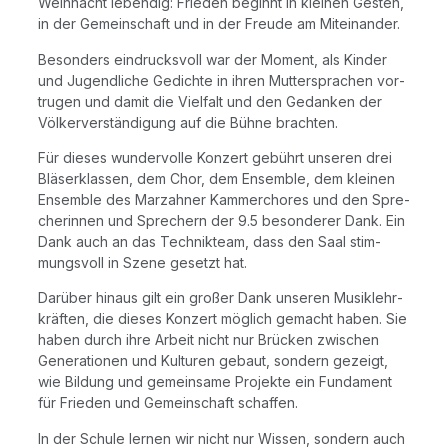
Weih­nacht leben­dig: Frie­den beginnt in klei­nen Ges­ten,
in der Gemein­schaft und in der Freu­de am Miteinander.
Beson­ders ein­drucks­voll war der Moment, als Kin­der
und Jugend­li­che Gedich­te in ihren Mut­ter­spra­chen vor­
tru­gen und damit die Viel­falt und den Gedan­ken der
Völ­ker­ver­stän­di­gung auf die Büh­ne brachten.
Für die­ses wun­der­vol­le Kon­zert gebührt unse­ren drei
Blä­ser­klas­sen, dem Chor, dem Ensem­ble, dem klei­nen
Ensem­ble des Mar­zah­n­er Kam­mer­cho­res und den Spre­
che­rin­nen und Spre­chern der 9.5 beson­de­rer Dank. Ein
Dank auch an das Tech­nik­team, dass den Saal stim­
mungs­voll in Sze­ne gesetzt hat.
Dar­über hin­aus gilt ein gro­ßer Dank unse­ren Musik­lehr­
kräf­ten, die die­ses Kon­zert mög­lich gemacht haben. Sie
haben durch ihre Arbeit nicht nur Brü­cken zwi­schen
Gene­ra­tio­nen und Kul­tu­ren gebaut, son­dern gezeigt,
wie Bil­dung und gemein­sa­me Pro­jek­te ein Fun­da­ment
für Frie­den und Gemein­schaft schaffen.
In der Schu­le ler­nen wir nicht nur Wis­sen, son­dern auch