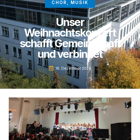
CHOR
,
MUSIK
Unser
Weihnachtskonzert
schafft Gemeinschaft
und verbindet
16. Dezember 2024