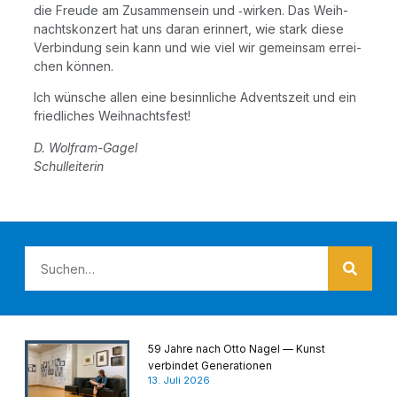
die Freu­de am Zusam­men­sein und ‑wir­ken. Das Weih­
nachts­kon­zert hat uns dar­an erin­nert, wie stark die­se
Ver­bin­dung sein kann und wie viel wir gemein­sam errei­
chen können.
Ich wün­sche allen eine besinn­li­che Advents­zeit und ein
fried­li­ches Weihnachtsfest!
D. Wolf­ram-Gagel
Schul­lei­te­rin
59 Jahre nach Otto Nagel — Kunst
verbindet Generationen
13. Juli 2026