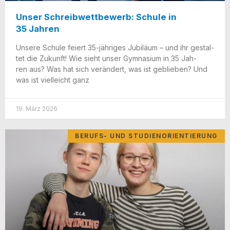
Unser Schreibwettbewerb: Schule in
35 Jahren
Unse­re Schu­le fei­ert 35-jäh­ri­­ges Jubi­lä­um – und ihr gestal­
tet die Zukunft! Wie sieht unser Gym­na­si­um in 35 Jah­
ren aus? Was hat sich ver­än­dert, was ist geblie­ben? Und
was ist viel­leicht ganz
19. März 2026
BERUFS- UND STUDIENORIENTIERUNG