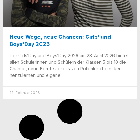
Neue Wege, neue Chancen: Girls’ und
Boys’Day 2026
Der Girls’Day und Boys’Day 2026 am 23. April 2026 bie­tet
allen Schü­le­rin­nen und Schü­lern der Klas­sen 5 bis 10 die
Chan­ce, neue Beru­fe abseits von Rol­len­kli­schees ken­
nen­zu­ler­nen und eigene
18. Februar 2026