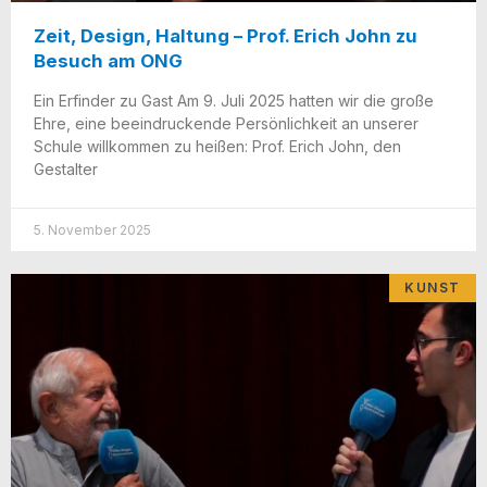
Zeit, Design, Haltung – Prof. Erich John zu
Besuch am ONG
Ein Erfin­der zu Gast Am 9. Juli 2025 hat­ten wir die gro­ße
Ehre, eine beein­dru­cken­de Per­sön­lich­keit an unse­rer
Schu­le will­kom­men zu hei­ßen: Prof. Erich John, den
Gestalter
5. November 2025
KUNST