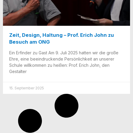
Zeit, Design, Haltung – Prof. Erich John zu
Besuch am ONG
Ein Erfin­der zu Gast Am 9. Juli 2025 hat­ten wir die gro­ße
Ehre, eine beein­dru­cken­de Per­sön­lich­keit an unse­rer
Schu­le will­kom­men zu hei­ßen: Prof. Erich John, den
Gestalter
15. September 2025