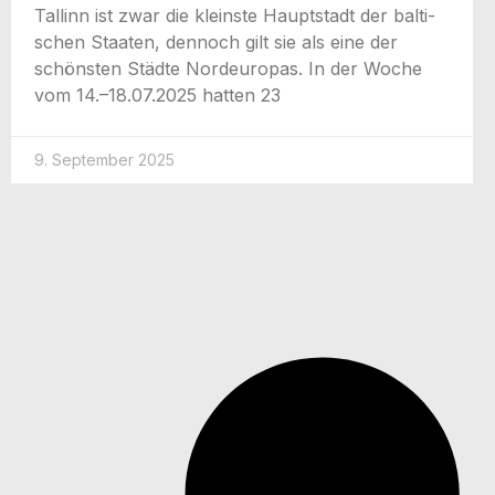
Tal­linn ist zwar die kleins­te Haupt­stadt der bal­ti­
schen Staa­ten, den­noch gilt sie als eine der
schöns­ten Städ­te Nord­eu­ro­pas. In der Woche
vom 14.–18.07.2025 hat­ten 23
9. September 2025