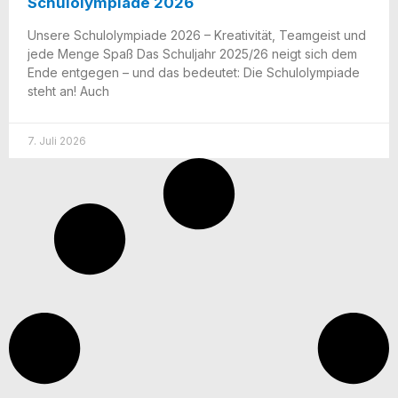
Schulolympiade 2026
Unse­re Schul­olym­pia­de 2026 – Krea­ti­vi­tät, Team­geist und
jede Men­ge Spaß Das Schul­jahr 2025/​26 neigt sich dem
Ende ent­ge­gen – und das bedeu­tet: Die Schul­olym­pia­de
steht an! Auch
7. Juli 2026