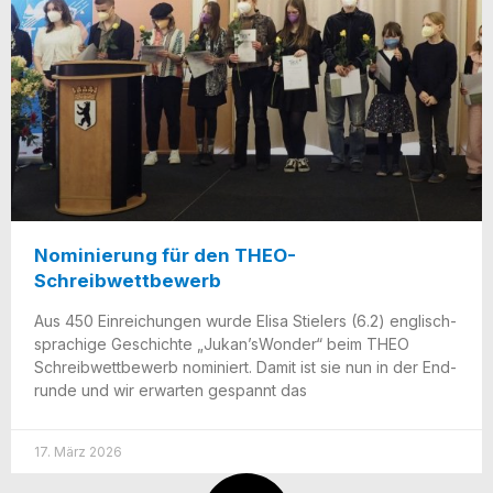
Nominierung für den THEO-
Schreibwettbewerb
Aus 450 Ein­rei­chun­gen wur­de Eli­sa Stie­lers (6.2) eng­lisch­
spra­chi­ge Geschich­te „Jukan’sWon­der“ beim THEO
Schreib­wett­be­werb nomi­niert. Damit ist sie nun in der End­
run­de und wir erwar­ten gespannt das
17. März 2026