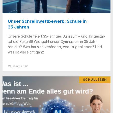
Unser Schreibwettbewerb: Schule in
35 Jahren
Unse­re Schu­le fei­ert 35-jäh­ri­­ges Jubi­lä­um – und ihr gestal­
tet die Zukunft! Wie sieht unser Gym­na­si­um in 35 Jah­
ren aus? Was hat sich ver­än­dert, was ist geblie­ben? Und
was ist viel­leicht ganz
19. März 2026
SCHULLEBEN