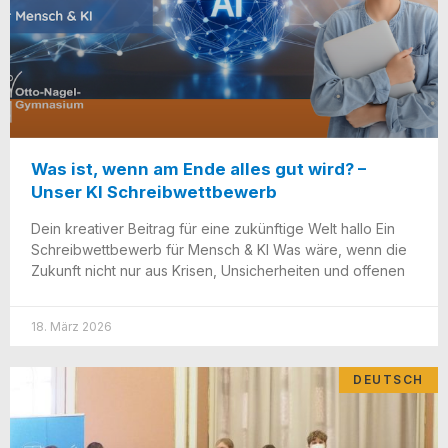
Was ist, wenn am Ende alles gut wird? –
Unser KI Schreibwettbewerb
Dein krea­ti­ver Bei­trag für eine zukünf­ti­ge Welt hal­lo Ein
Schreib­wett­be­werb für Mensch & KI Was wäre, wenn die
Zukunft nicht nur aus Kri­sen, Unsi­cher­hei­ten und offenen
18. März 2026
DEUTSCH