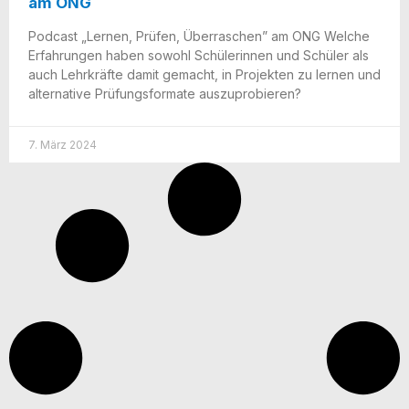
am ONG
Pod­cast „Ler­nen, Prü­fen, Über­ra­schen” am ONG Wel­che
Erfah­run­gen haben sowohl Schü­le­rin­nen und Schü­ler als
auch Lehr­kräf­te damit gemacht, in Pro­jek­ten zu ler­nen und
alter­na­ti­ve Prü­fungs­for­ma­te auszuprobieren?
7. März 2024