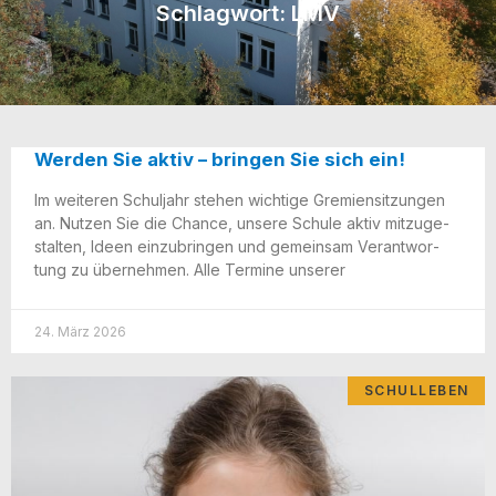
Schlagwort: LMV
Werden Sie aktiv – bringen Sie sich ein!
Im wei­te­ren Schul­jahr ste­hen wich­ti­ge Gre­mi­en­sit­zun­gen
an. Nut­zen Sie die Chan­ce, unse­re Schu­le aktiv mit­zu­ge­
stal­ten, Ideen ein­zu­brin­gen und gemein­sam Ver­ant­wor­
tung zu über­neh­men. Alle Ter­mi­ne unserer
24. März 2026
SCHULLEBEN