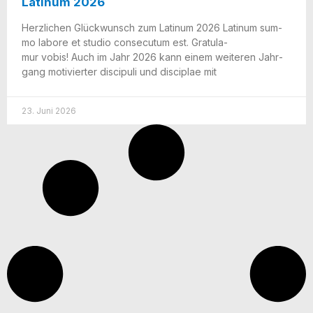
Latinum 2026
Herz­li­chen Glück­wunsch zum Lati­num 2026 Lati­num sum­
mo labo­re et stu­dio con­se­cu­tum est. Gra­tu­la­
mur vobis! Auch im Jahr 2026 kann einem wei­te­ren Jahr­
gang moti­vier­ter disci­pu­li und disci­plae mit
23. Juni 2026