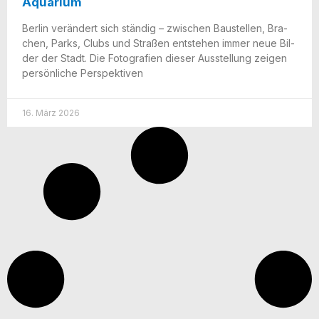
Aquarium
Ber­lin ver­än­dert sich stän­dig – zwi­schen Bau­stel­len, Bra­
chen, Parks, Clubs und Stra­ßen ent­ste­hen immer neue Bil­
der der Stadt. Die Foto­gra­fien die­ser Aus­stel­lung zei­gen
per­sön­li­che Perspektiven
16. März 2026