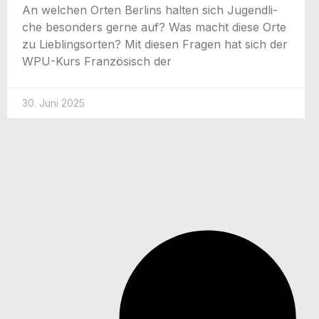
An wel­chen Orten Ber­lins hal­ten sich Jugend­li­
che beson­ders ger­ne auf? Was macht die­se Orte
zu Lieb­lings­or­ten? Mit die­sen Fra­gen hat sich der
WPU-Kurs Fran­zö­sisch der
30. Juni 2025