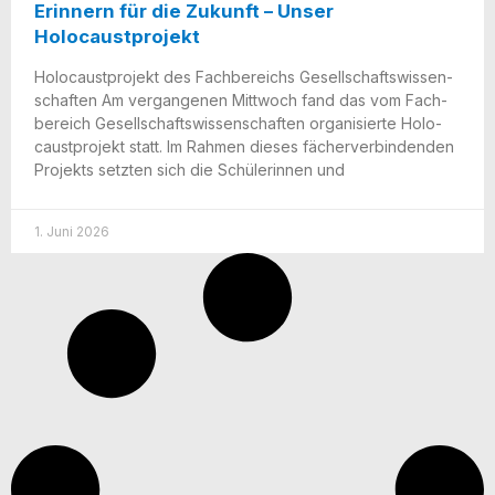
Erinnern für die Zukunft – Unser
Holocaustprojekt
Holo­caust­pro­jekt des Fach­be­reichs Gesell­schafts­wis­sen­
schaf­ten Am ver­gan­ge­nen Mitt­woch fand das vom Fach­
be­reich Gesell­schafts­wis­sen­schaf­ten orga­ni­sier­te Holo­
caust­pro­jekt statt. Im Rah­men die­ses fächer­ver­bin­den­den
Pro­jekts setz­ten sich die Schü­le­rin­nen und
1. Juni 2026