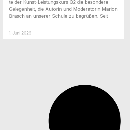
te der Kunst-Leis­­tungs­­­kurs Q2 die beson­de­re
Gele­gen­heit, die Autorin und Mode­ra­to­rin Mari­on
Brasch an unse­rer Schu­le zu begrü­ßen. Seit
1. Juni 2026