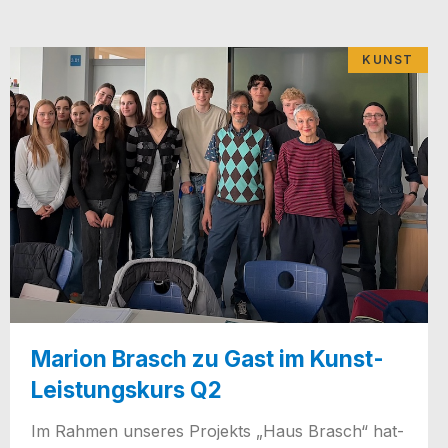
KUNST
Marion Brasch zu Gast im Kunst-
Leistungskurs Q2
Im Rah­men unse­res Pro­jekts „Haus Brasch“ hat­